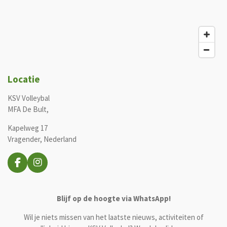
Locatie
KSV Volleybal
MFA De Bult,
Kapelweg 17
Vragender, Nederland
F
I
a
n
c
s
e
t
Blijf op de hoogte via WhatsApp!
b
a
o
g
Wil je niets missen van het laatste nieuws, activiteiten of
o
r